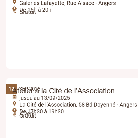
Galeries Lafayette, Rue Alsace - Angers
De 15h à 20h
Gratuit
12
SEP 2025
Atelier à la Cité de l’Association
jusqu'au 13/09/2025
La Cité de l’Association, 58 Bd Doyenné - Angers
De 17h30 à 19h30
À venir
Gratuit