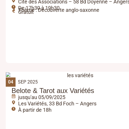
Cité des Associations – 58 Bd Doyenné – Anger
De 17h30 à 19h30
Thème : Découverte anglo-saxonne
Gratuit
04
SEP 2025
Belote & Tarot aux Variétés
jusqu'au 05/09/2025
Les Variétés, 33 Bd Foch – Angers
À partir de 18h