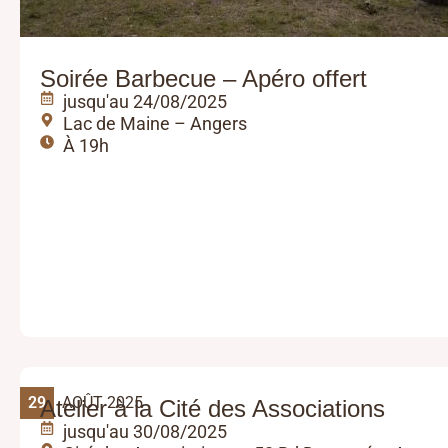
Soirée Barbecue – Apéro offert
jusqu'au 24/08/2025
Lac de Maine – Angers
À 19h
29
AOÛT 2025
Atelier à la Cité des Associations
jusqu'au 30/08/2025