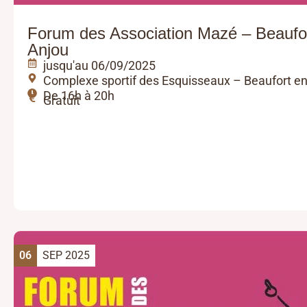
Forum des Association Mazé – Beaufo
Anjou
jusqu'au 06/09/2025
Complexe sportif des Esquisseaux – Beaufort e
De 16h à 20h
Gratuit
06
SEP 2025