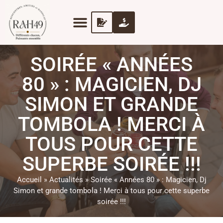
SOIRÉE « ANNÉES
80 » : MAGICIEN, DJ
SIMON ET GRANDE
TOMBOLA ! MERCI À
TOUS POUR CETTE
SUPERBE SOIRÉE !!!
Accueil
»
Actualités
»
Soirée « Années 80 » : Magicien, Dj
Simon et grande tombola ! Merci à tous pour cette superbe
soirée !!!