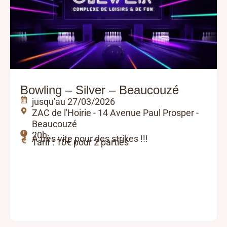
Bowling – Silver – Beaucouzé
jusqu'au 27/03/2026
ZAC de l'Hoirie - 14 Avenue Paul Prosper -
Beaucouzé
20h
A très vite pour des strikes !!!
Tarif : 10€ pour 2 parties