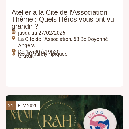
Atelier à la Cité de l’Association
Thème : Quels Héros vous ont vu
grandir ?
jusqu'au 27/02/2026
La Cité de l’Association, 58 Bd Doyenné -
Angers
De 17h30 à 19h30
les JO paralympiques
Gratuit
21
FÉV 2026