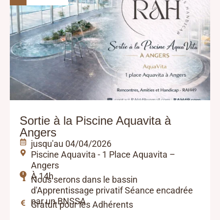
Sortie à la Piscine Aquavita à
Angers
jusqu'au 04/04/2026
Piscine Aquavita - 1 Place Aquavita –
Angers
À 14h
Nous serons dans le bassin
d'Apprentissage privatif Séance encadrée
par un BNSSA
Gratuit pour les Adhérents