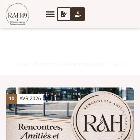
ÉVÈNEMENTS
PASSÉS
Accueil
»
Évènements
»
Évènements passés
»
Page 3
10
AVR 2026