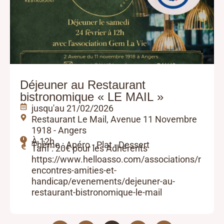
Déjeuner au Restaurant
bistronomique « LE MAIL »
jusqu'au 21/02/2026
Restaurant Le Mail, Avenue 11 Novembre
1918 - Angers
À 12h
Thème : Apéro - Plat - Dessert
Tarif : 20€ pour les Adhérents
https://www.helloasso.com/associations/r
encontres-amities-et-
handicap/evenements/dejeuner-au-
restaurant-bistronomique-le-mail