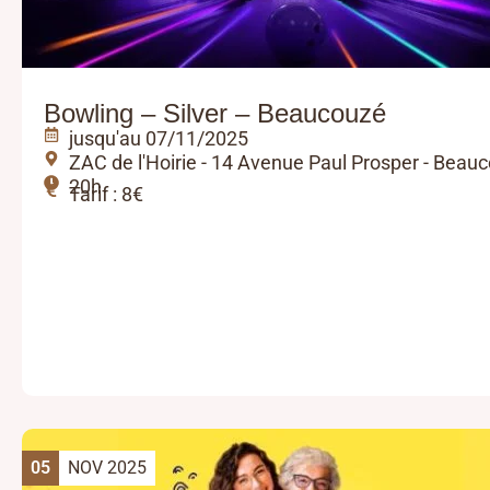
Bowling – Silver – Beaucouzé
jusqu'au 07/11/2025
ZAC de l'Hoirie - 14 Avenue Paul Prosper - Beau
20h
Tarif : 8€
05
NOV 2025