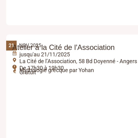
21
NOV 2025
Atelier à la Cité de l’Association
jusqu'au 21/11/2025
La Cité de l’Association, 58 Bd Doyenné - Angers
De 17h30 à 19h30
Mythologie grecque par Yohan
Gratuit