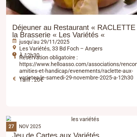
Déjeuner au Restaurant « RACLETTE
la Brasserie « Les Variétés «
jusqu'au 29/11/2025
Les Variétés, 33 Bd Foch – Angers
À 12h30
Réservation obligatoire :
https://www.helloasso.com/associations/rencon
amities-et-handicap/evenements/raclette-aux-
varietes-le-samedi-29-novembre-2025-a-12h30
Tarif : 20€
27
NOV 2025
Jeu de Cartes aux Variétés