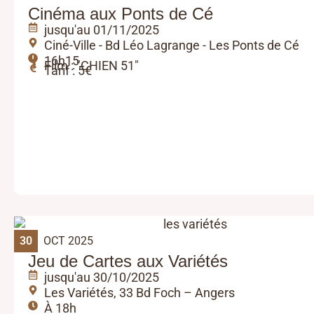
Cinéma aux Ponts de Cé
jusqu'au 01/11/2025
Ciné-Ville - Bd Léo Lagrange - Les Ponts de Cé
16h15
Film : "CHIEN 51"
Tarif : 5€
30
OCT 2025
Jeu de Cartes aux Variétés
jusqu'au 30/10/2025
Les Variétés, 33 Bd Foch – Angers
À 18h