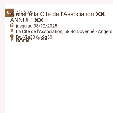
05
DÉC 2025
Atelier à la Cité de l’Association ❌❌
ANNULE❌❌
jusqu'au 05/12/2025
La Cité de l’Association, 58 Bd Doyenné - Angers
De 17h30 à 19h30
❌❌ANNULE❌❌
Gratuit