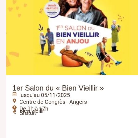
1er Salon du « Bien Vieillir »
jusqu'au 05/11/2025
Centre de Congrès - Angers
De 9h à 17h
Bien vieillir
Gratuit