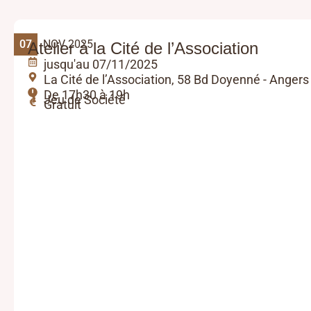
07
NOV 2025
Atelier à la Cité de l’Association
jusqu'au 07/11/2025
La Cité de l’Association, 58 Bd Doyenné - Angers
De 17h30 à 19h
Jeu de Société
Gratuit